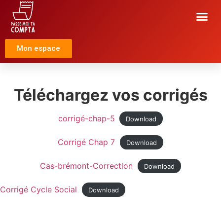
CNAM
Mon espace
Téléchargez vos corrigés
corrigé-chap-5
Download
Corrigé Chap 7
Download
Cas-brémont-Correction
Download
Corrigé Cycle Social
Download